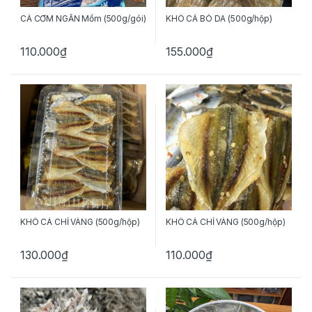
CÁ CƠM NGẦN Mồm (500g/gói)
KHÔ CÁ BÒ DA (500g/hộp)
110.000
₫
155.000
₫
KHÔ CÁ CHỈ VÀNG (500g/hộp)
KHÔ CÁ CHỈ VÀNG (500g/hộp)
130.000
₫
110.000
₫