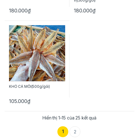
vị(500g/gói)
180.000
₫
180.000
₫
KHÔ CÁ MỐI(500g/gói)
105.000
₫
Hiển thị 1–15 của 25 kết quả
1
2