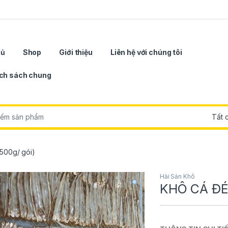
hủ
Shop
Giới thiệu
Liên hệ với chúng tôi
ch sách chung
r:
500g/ gói)
Hải Sản Khô
KHÔ CÁ ĐÉT