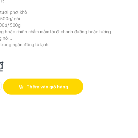
T:
 tươi phơi khô
: 500g/ gói
.000đ/ 500g
ng hoặc chiên chấm mắm tỏi ớt chanh đường hoặc tương
g nỗi…
 trong ngăn đông tủ lạnh.
₫
gói) quantity
Thêm vào giỏ hàng