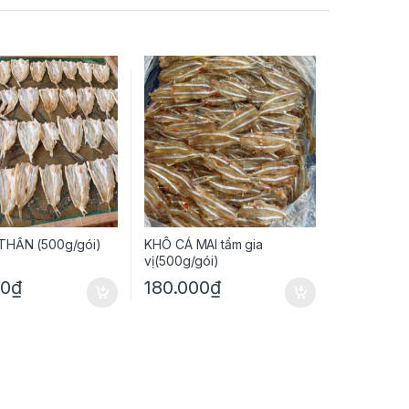
THẨN (500g/gói)
KHÔ CÁ MAI tẩm gia
vị(500g/gói)
00
₫
180.000
₫