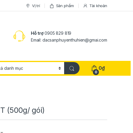
Vị trí
Sản phẩm
Tài khoản
Hỗ trợ
0905 829 819
Email: dacsanphuyenthuhien@gmai.com
0
₫
0
 (500g/ gói)