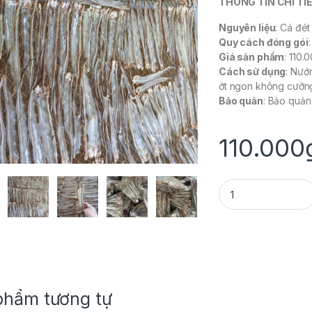
THÔNG TIN CHI TIẾ
Nguyên liệu
: Cá đét
Quy cách đóng gói
Giá sản phẩm
: 110
Cách sử dụng
: Nướ
ớt ngon không cưỡn
Bảo quản
: Bảo quản
110.000
KHÔ CÁ ĐÉT (500g/ 
phẩm tương tự