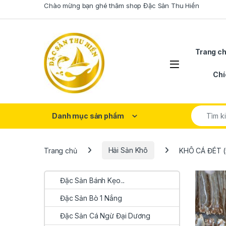
Skip to navigation
Skip to content
Chào mừng bạn ghé thăm shop Đặc Sản Thu Hiền
Trang c
Open
Chí
Search fo
Danh mục sản phẩm
Trang chủ
Hải Sản Khô
KHÔ CÁ ĐÉT (
Đặc Sản Bánh Kẹo...
Đặc Sản Bò 1 Nắng
Đặc Sản Cá Ngừ Đại Dương