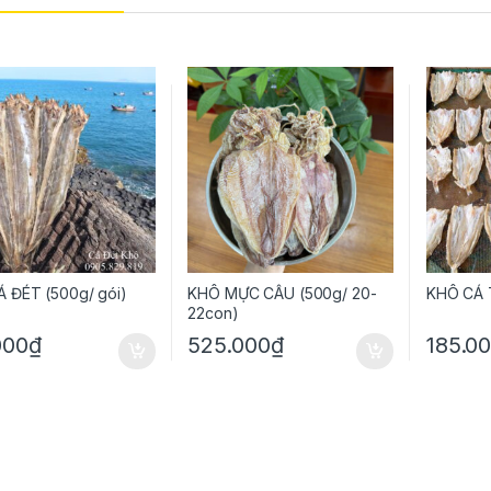
 ĐÉT (500g/ gói)
KHÔ MỰC CÂU (500g/ 20-
KHÔ CÁ 
22con)
000
₫
525.000
₫
185.0