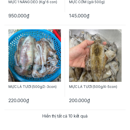
MỰC 1 NẮNG DẺO (Kg/ 6 con)
MỰC CƠM (gói 500g)
950.000
₫
145.000
₫
MỰC LÁ TƯƠI (500g/2-3con)
MỰC LÁ TƯƠI (500g/4-5con)
220.000
₫
200.000
₫
Hiển thị tất cả 10 kết quả