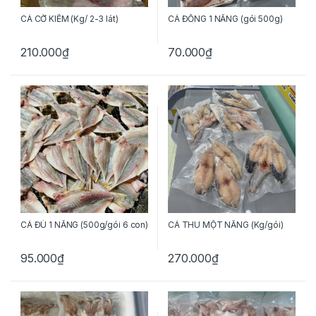
CÁ CỜ KIẾM (Kg/ 2-3 lát)
CÁ ĐỔNG 1 NẮNG (gói 500g)
210.000
₫
70.000
₫
CÁ ĐÙ 1 NẮNG (500g/gói 6 con)
CÁ THU MỘT NẮNG (Kg/gói)
95.000
₫
270.000
₫