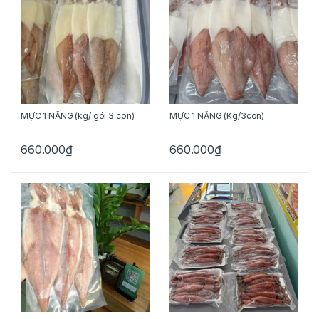
MỰC 1 NẮNG (kg/ gói 3 con)
MỰC 1 NẮNG (Kg/3con)
660.000
₫
660.000
₫