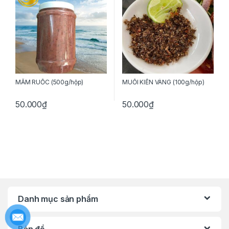
MẮM RUỐC (500g/hộp)
MUỐI KIẾN VÀNG (100g/hộp)
50.000
₫
50.000
₫
Danh mục sản phẩm