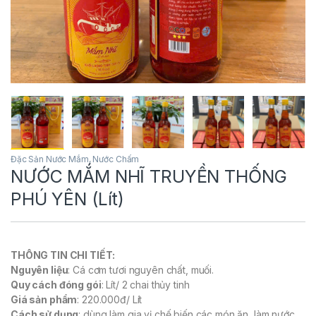
Đặc Sản Nước Mắm, Nước Chấm
NƯỚC MẮM NHĨ TRUYỀN THỐNG
PHÚ YÊN (Lít)
THÔNG TIN CHI TIẾT:
Nguyên liệu
: Cá cơm tươi nguyên chất, muối.
Quy cách đóng gói
: Lít/ 2 chai thủy tinh
Giá sản phẩm
: 220.000đ/ Lít
Cách sử dụng
: dùng làm gia vị chế biến các món ăn, làm nước