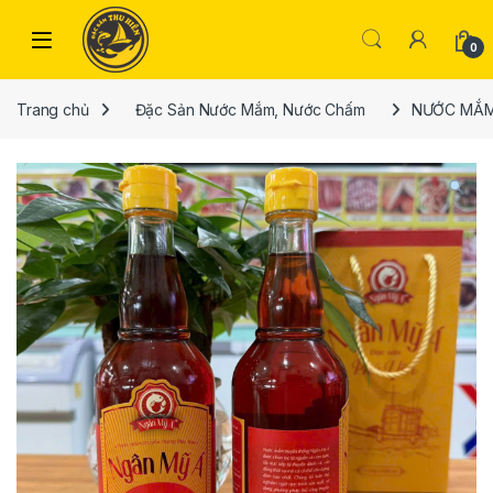
Skip to navigation
Skip to content
Open
0
Trang chủ
Đặc Sản Nước Mắm, Nước Chấm
NƯỚC MẮM 