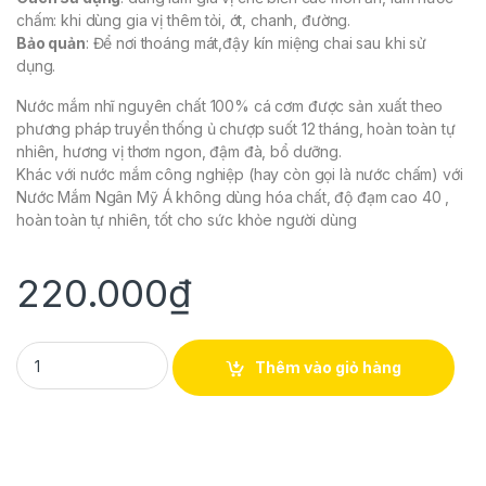
chấm: khi dùng gia vị thêm tỏi, ớt, chanh, đường.
Bảo quản
: Để nơi thoáng mát,đậy kín miệng chai sau khi sử
dụng.
Nước mắm nhĩ nguyên chất 100% cá cơm được sản xuất theo
phương pháp truyền thống ủ chượp suốt 12 tháng, hoàn toàn tự
nhiên, hương vị thơm ngon, đậm đà, bổ dưỡng.
Khác với nước mắm công nghiệp (hay còn gọi là nước chấm) với
Nước Mắm Ngân Mỹ Á không dùng hóa chất, độ đạm cao 40 ,
hoàn toàn tự nhiên, tốt cho sức khỏe người dùng
220.000
₫
NƯỚC MẮM NHĨ TRUYỀN THỐNG PHÚ YÊN (Lít) quantity
Thêm vào giỏ hàng