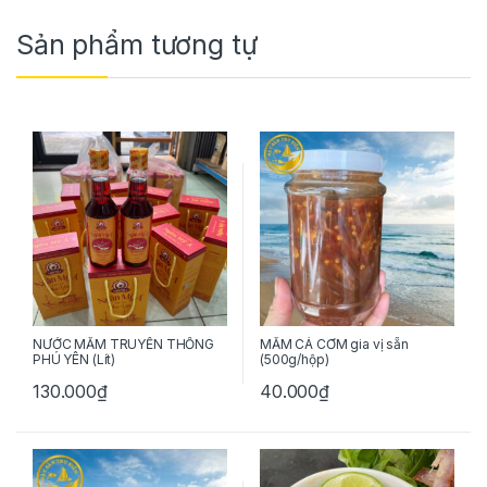
Sản phẩm tương tự
NƯỚC MẮM TRUYỀN THỐNG
MẮM CÁ CƠM gia vị sẵn
PHÚ YÊN (Lít)
(500g/hộp)
130.000
₫
40.000
₫