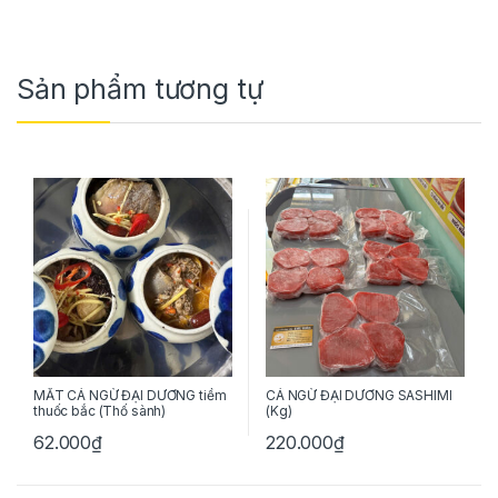
Sản phẩm tương tự
MẮT CÁ NGỪ ĐẠI DƯƠNG tiềm
CÁ NGỪ ĐẠI DƯƠNG SASHIMI
thuốc bắc (Thố sành)
(Kg)
62.000
₫
220.000
₫