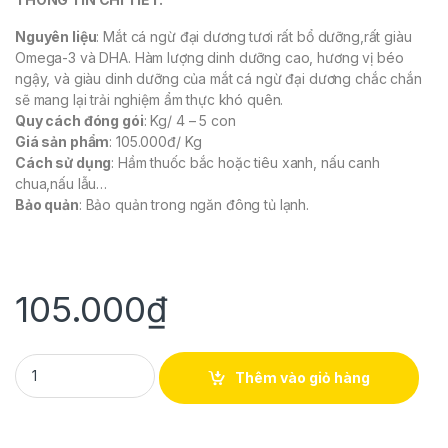
Nguyên liệu
: Mắt cá ngừ đại dương tươi rất bổ dưỡng,rất giàu
Omega-3 và DHA. Hàm lượng dinh dưỡng cao, hương vị béo
ngậy, và giàu dinh dưỡng của mắt cá ngừ đại dương chắc chắn
sẽ mang lại trải nghiệm ẩm thực khó quên.
Quy cách đóng gói
: Kg/ 4 – 5 con
Giá sản phẩm
: 105.000đ/ Kg
Cách sử dụng
: Hầm thuốc bắc hoặc tiêu xanh, nấu canh
chua,nấu lẫu…
Bảo quản
: Bảo quản trong ngăn đông tủ lạnh.
105.000
₫
MẮT CÁ NGỪ TƯƠI loại 1 (Kg/4 -5con) quantity
Thêm vào giỏ hàng