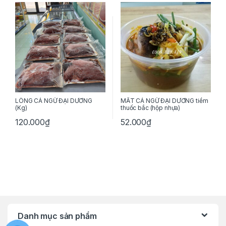
LÒNG CÁ NGỪ ĐẠI DƯƠNG
MẮT CÁ NGỪ ĐẠI DƯƠNG tiềm
(Kg)
thuốc bắc (hộp nhựa)
120.000
₫
52.000
₫
Danh mục sản phẩm