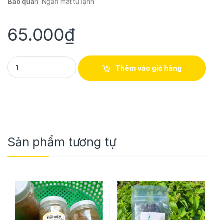
Bảo quả
n: Ngăn mát tủ lạnh
65.000
₫
HẠT ĐÁC Dâu Tằm (500g/hộp) quantity
Thêm vào giỏ hàng
Sản phẩm tương tự