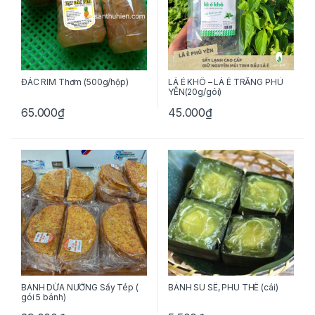
ĐÁC RIM Thơm (500g/hộp)
LÁ É KHÔ – LÁ É TRẮNG PHÚ
YÊN(20g/gói)
65.000
₫
45.000
₫
BÁNH DỪA NƯỚNG Sấy Tép (
BÁNH SU SÊ, PHU THÊ (cái)
gói 5 bánh)