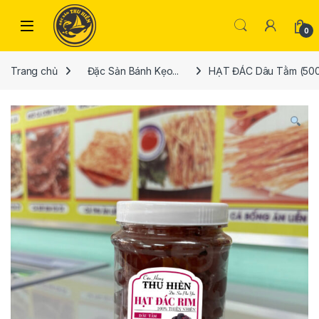
Skip to navigation
Skip to content
Open
0
Trang chủ
Đặc Sản Bánh Kẹo...
HẠT ĐÁC Dâu Tằm (50