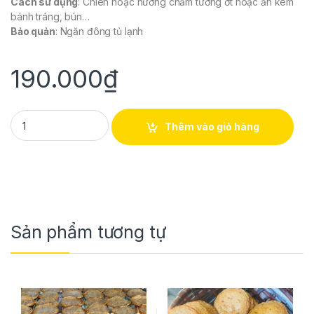
Cách sử dụng
: Chiên hoặc nướng chấm tương ớt hoặc ăn kèm
bánh tráng, bún…
Bảo quản
: Ngăn đông tủ lạnh
190.000
₫
CHẢ RAM TÔM (Kg) quantity
Thêm vào giỏ hàng
Sản phẩm tương tự