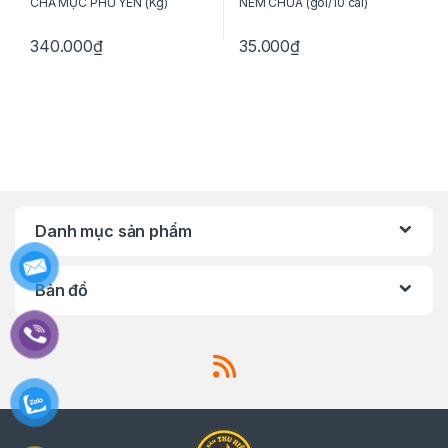
CHẢ MỰC PHÚ YÊN (Kg)
NEM CHUA (gói/10 cái)
340.000
₫
35.000
₫
Danh mục sản phẩm
Bản đồ