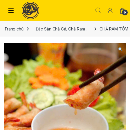
Skip to navigation
Skip to content
Open
0
Trang chủ
Đặc Sản Chả Cá, Chả Ram...
CHẢ RAM TÔM 