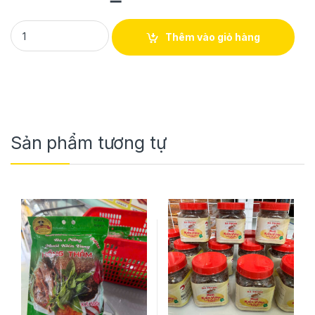
BÒ 1 NẮNG HỒNG THẮM (Kg/2gói) quantity
Thêm vào giỏ hàng
Sản phẩm tương tự