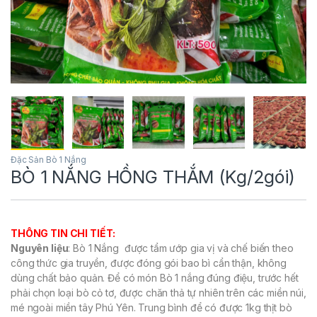
Đặc Sản Bò 1 Nắng
BÒ 1 NẮNG HỒNG THẮM (Kg/2gói)
THÔNG TIN CHI TIẾT:
Nguyên liệu
: Bò 1 Nắng được tẩm ướp gia vị và chế biến theo
công thức gia truyền, được đóng gói bao bì cẩn thận, không
dùng chất bảo quản. Để có món Bò 1 nắng đúng điệu, trước hết
phải chọn loại bò cỏ tơ, được chăn thả tự nhiên trên các miền núi,
mé ngoài miền tây Phú Yên. Trung bình để có được 1kg thịt bò