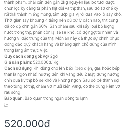
thành phẩm, phải cần đến gần 2kg nguyên liệu bò tươi được
chọn lọc kỹ càng từ phần thịt đùi và thịt thăn, sau đó sơ chế kỹ
rồi thái thành miếng mỏng, tẩm ướp gia vị rồi đưa vào lò sấy khô.
Thời gian sấy khoảng 4 tiếng nên dù xử lý cách nào, thịt cũng
đã có độ chín gần 60%. Sản phẩm sau khi sấy loại bỏ lượng
nước trong thịt, phần còn lại sẽ se khô, có độ ngọt tự nhiên và
hương vị đặc trưng của thịt. Món ăn này đã thực sự chinh phục
đông đảo quý khách hàng và khẳng định chỗ đứng của mình
trong làng ẩm thực Việt.
Quy cách đóng gói
: Kg/ 2gói
Giá sản phẩm
: 520.000đ/ Kg
Cách sử dụn
g: Khi dùng cho lên bếp (bếp điện, gas hoặc bếp
than là ngon nhất) nướng đến khi vàng đều 2 mặt, đừng nướng
chín quá kỹ thịt bò sẽ khô và không ngon. Sau đó xé thành sợi
theo từng sớ thịt, chấm với muối kiến vàng, có thể dùng kèm với
rau sống
Bảo quản:
Bảo quản trong ngăn đông tủ lạnh.
￼
520.000
₫