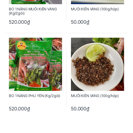
BÒ 1 NẮNG MUỐI KIẾN VÀNG
MUỐI KIẾN VÀNG (100g/hộp)
(Kg/2gói)
520.000
₫
50.000
₫
BÒ 1 NẮNG PHÚ YÊN (Kg/2gói)
MUỐI KIẾN VÀNG (100g/hộp)
520.000
₫
50.000
₫