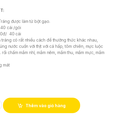
T:
Tráng được làm từ bột gạo.
: 40 cái /gói
00đ/ 40 cái
h tráng có rất nhiều cách để thưởng thức khác nhau,
húng nước cuốn với thịt với cá hấp, tôm chiên, mực luộc
 gì… rồi chấm mắm nhĩ, mắm nêm, mắm thu, mắm mực, mắm
ng mát
HÒA ĐA (40 cái/ gói) quantity
Thêm vào giỏ hàng