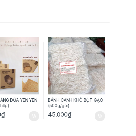
ÁNG DỪA YÊN YÊN
BÁNH CANH KHÔ BỘT GẠO
/hộp)
(500g/gói)
0
₫
45.000
₫