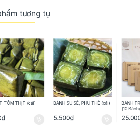
phẩm tương tự
T TÔM THỊT (cái)
BÁNH SU SÊ, PHU THÊ (cái)
BÁNH TR
(10 Bánh
0
₫
5.500
₫
25.00