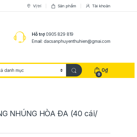
Vị trí
Sản phẩm
Tài khoản
Hỗ trợ
0905 829 819
Email: dacsanphuyenthuhien@gmai.com
0
₫
0
G NHÚNG HÒA ĐA (40 cái/