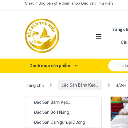
Skip to navigation
Skip to content
Chào mừng bạn ghé thăm shop Đặc Sản Thu Hiền
Trang c
Open
Chí
Search fo
Danh mục sản phẩm
Trang chủ
Đặc Sản Bánh Kẹo...
BÁNH 
Đặc Sản Bánh Kẹo...
Đặc Sản Bò 1 Nắng
Đặc Sản Cá Ngừ Đại Dương