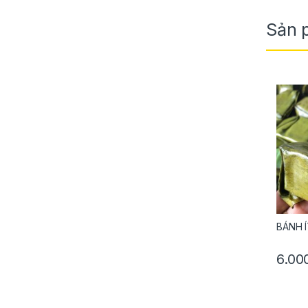
Sản 
BÁNH Í
6.00