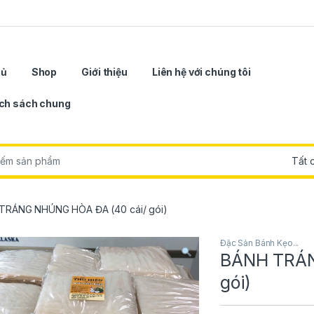
hủ
Shop
Giới thiệu
Liên hệ với chúng tôi
ch sách chung
r:
TRÁNG NHÚNG HÒA ĐA (40 cái/ gói)
Đặc Sản Bánh Kẹo...
BÁNH TRÁN
gói)