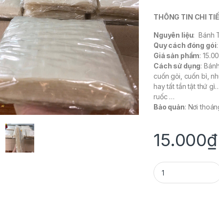
THÔNG TIN CHI TIẾ
Nguyên liệu
: Bánh 
Quy cách đóng gói
Giá sản phẩm
: 15.0
Cách sử dụng
: Bán
cuốn gỏi, cuốn bì, n
hay tất tần tật thứ
ruốc …
Bảo quản
: Nơi thoá
15.000
₫
BÁNH TRÁNG NHÚNG 