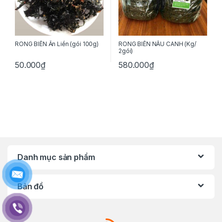
RONG BIỂN Ăn Liền (gói 100g)
RONG BIỂN NẤU CANH (Kg/
2gói)
50.000
₫
580.000
₫
Danh mục sản phẩm
Bản đồ