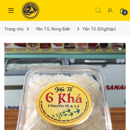
Skip to navigation
Skip to content
Open
0
Trang chủ
Yến Tổ, Rong Biển
Yến Tổ (50g/hộp)