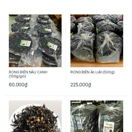
RONG BIỂN NẤU CANH
RONG BIỂN Ăn Liền (500g)
(100g/gói)
60.000
₫
225.000
₫