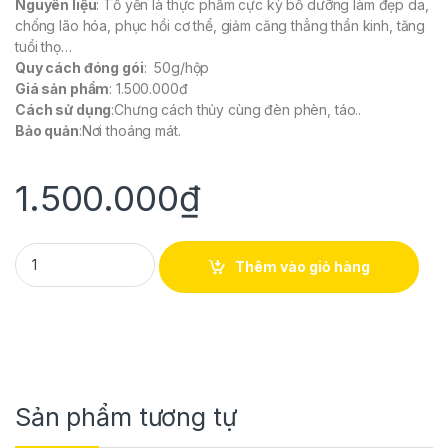
Nguyên liệu
: Tổ yến là thực phẩm cực kỳ bổ dưỡng làm đẹp da,
chống lão hóa, phục hồi cơ thể, giảm căng thẳng thần kinh, tăng
tuổi thọ…
Quy cách đóng gói
: 50g/hộp
Giá sản phẩm
: 1.500.000đ
Cách sử dụng
:Chưng cách thủy cùng đèn phèn, táo..
Bảo quản
:Nơi thoáng mát.
1.500.000
₫
Yến Tổ (50g/hộp) quantity
Thêm vào giỏ hàng
Sản phẩm tương tự